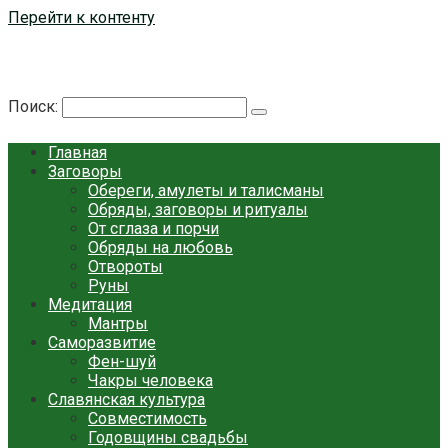
Перейти к контенту
Берегиня - ОБЕРЕГИ и ЗАЩИТА
сайт о защите дома, рода и сердца
Поиск:
Главная
Заговоры
Обереги, амулеты и талисманы
Обряды, заговоры и ритуалы
От сглаза и порчи
Обряды на любовь
Отвороты
Руны
Медитация
Мантры
Саморазвитие
Фен-шуй
Чакры человека
Славянская культура
Совместимость
Годовщины свадьбы