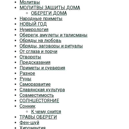
Молитвы
МОЛИТВЫ ЗАЩИТЫ ДОМА
ОБЕРЕГИ ДОМА
Народные приметы
НОВЫЙ ГОД
Нумерология
Обереги, амулеты и талисманы
Обряды на любовь
Обряды, заговоры и ритуалы
От сглаза и порчи
Отвороты
Предсказания
Приметы и суеверия
Разное
Руны
Саморазвитие
Славянская культура
Совместимость
СОЛНЦЕСТОЯНИЕ
Сонник
К чему снится
ТРАВЫ ОБЕРЕГИ
Фен-шуй
Хиромантия