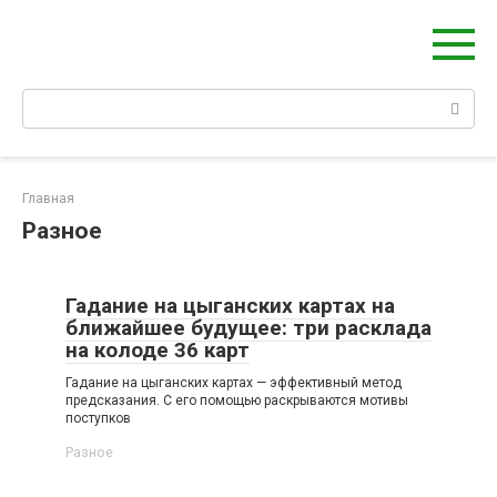
Берегиня - ОБЕРЕГИ и ЗАЩИТА
сайт о защите дома, рода и сердца
Главная
Разное
Гадание на цыганских картах на
ближайшее будущее: три расклада
на колоде 36 карт
Гадание на цыганских картах — эффективный метод
предсказания. С его помощью раскрываются мотивы
поступков
Разное