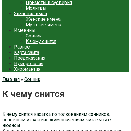
Приметы и суеверия
Молитвы
Значение имен
Женские имена
Мужские имена
Именины
Сонник
К чему снится
Разное
Карта сайта
Предсказания
Нумерология
Хиромантия
Главная
»
Сонник
К чему снится
К чему снится касатка по толкованиям сонников,
основным и фактическим значениям: читаем все
нюансы
Когда вам снится, что вы получили в подарок игрушку