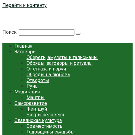
Перейти к контенту
Берегиня - ОБЕРЕГИ и ЗАЩИТА
сайт о защите дома, рода и сердца
Поиск:
Главная
Заговоры
Обереги, амулеты и талисманы
Обряды, заговоры и ритуалы
От сглаза и порчи
Обряды на любовь
Отвороты
Руны
Медитация
Мантры
Саморазвитие
Фен-шуй
Чакры человека
Славянская культура
Совместимость
Годовщины свадьбы