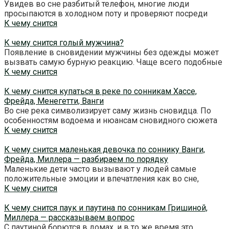
Увидев во сне разбитый телефон, многие люди
просыпаются в холодном поту и проверяют посреди
К чему снится
К чему снится голый мужчина?
Появление в сновидении мужчины без одежды может
вызвать самую бурную реакцию. Чаще всего подобные
К чему снится
К чему снится купаться в реке по сонникам Хассе,
Фрейда, Менегетти, Ванги
Во сне река символизирует саму жизнь сновидца. По
особенностям водоема и нюансам сновидного сюжета
К чему снится
К чему снится маленькая девочка по соннику Ванги,
Фрейда, Миллера — разбираем по порядку
Маленькие дети часто вызывают у людей самые
положительные эмоции и впечатления как во сне,
К чему снится
К чему снится паук и паутина по сонникам Гришиной,
Миллера — рассказываем вопрос
С паутиной борются в домах, и в то же время это