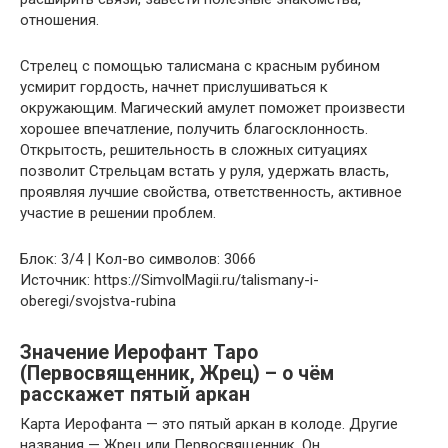
отношения.
Стрелец с помощью талисмана с красным рубином
усмирит гордость, начнет прислушиваться к
окружающим. Магический амулет поможет произвести
хорошее впечатление, получить благосклонность.
Открытость, решительность в сложных ситуациях
позволит Стрельцам встать у руля, удержать власть,
проявляя лучшие свойства, ответственность, активное
участие в решении проблем.
Блок: 3/4 | Кол-во символов: 3066
Источник: https://SimvolMagii.ru/talismany-i-
oberegi/svojstva-rubina
Значение Иерофант Таро
(Первосвященник, Жрец) – о чём
расскажет пятый аркан
Карта Иерофанта — это пятый аркан в колоде. Другие
названия — Жрец или Первосвященник. Он