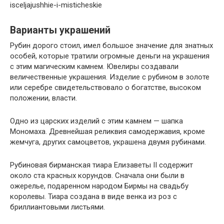
isceljajushhie-i-misticheskie
Варианты украшений
Рубин дорого стоил, имел большое значение для знатных
особей, которые тратили огромные деньги на украшения
с этим магическим камнем. Ювелиры создавали
величественные украшения. Изделие с рубином в золоте
или серебре свидетельствовало о богатстве, высоком
положении, власти.
Одно из царских изделий с этим камнем — шапка
Мономаха. Древнейшая реликвия самодержавия, кроме
жемчуга, других самоцветов, украшена двумя рубинами.
Рубиновая бирманская тиара Елизаветы II содержит
около ста красных корундов. Сначала они были в
ожерелье, подаренном народом Бирмы на свадьбу
королевы. Тиара создана в виде венка из роз с
бриллиантовыми листьями.