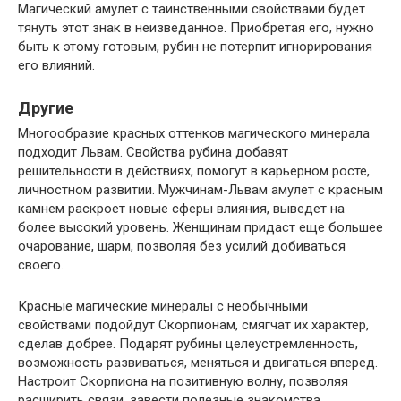
Магический амулет с таинственными свойствами будет
тянуть этот знак в неизведанное. Приобретая его, нужно
быть к этому готовым, рубин не потерпит игнорирования
его влияний.
Другие
Многообразие красных оттенков магического минерала
подходит Львам. Свойства рубина добавят
решительности в действиях, помогут в карьерном росте,
личностном развитии. Мужчинам-Львам амулет с красным
камнем раскроет новые сферы влияния, выведет на
более высокий уровень. Женщинам придаст еще большее
очарование, шарм, позволяя без усилий добиваться
своего.
Красные магические минералы с необычными
свойствами подойдут Скорпионам, смягчат их характер,
сделав добрее. Подарят рубины целеустремленность,
возможность развиваться, меняться и двигаться вперед.
Настроит Скорпиона на позитивную волну, позволяя
расширить связи, завести полезные знакомства,