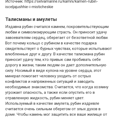
Источник: https://selvamarine.ru/kamni/kamen-rubin-
isceljajushhie-i-misticheskie
Талисманы и амулеты
Издавна рубин считался камнем, покровительствующим
любви и символизирующим страсть. Он приносит удачу
завоевателям сердец, оберегает от безответной любви.
Вот почему кольцо с рубином в качестве подарка
свидетельствует о бурных чувствах, которые испытывают
влюбленные друг к другу. В качестве талисмана рубин
приносит удачу тем, кто привык сам пробивать себе
дорогу в жизни, таким людям он дает дополнительную
силу. Носимый в виде кулона на уровне сердца, этот
минерал помогает человеку уходить от острых
конфликтов и напряженных ситуаций и заводить
необходимые знакомства. Считается, что когда хозяину
угрожает опасность, а также если опустить его в
отравленную жидкость, рубин меняет цвет.
Используемый в качестве амулета, рубин издревле
считается очень сильным оберегом от злых духов в
доме. Чтобы камень мог защитить все ваше жилище от