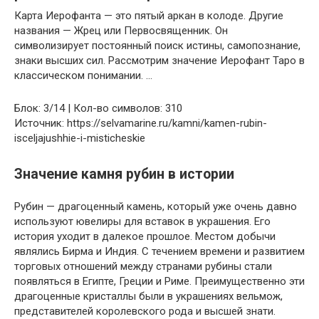
Карта Иерофанта — это пятый аркан в колоде. Другие
названия — Жрец или Первосвященник. Он
символизирует постоянный поиск истины, самопознание,
знаки высших сил. Рассмотрим значение Иерофант Таро в
классическом понимании. …
Блок: 3/14 | Кол-во символов: 310
Источник: https://selvamarine.ru/kamni/kamen-rubin-
isceljajushhie-i-misticheskie
Значение камня рубин в истории
Рубин — драгоценный камень, который уже очень давно
используют ювелиры для вставок в украшения. Его
история уходит в далекое прошлое. Местом добычи
являлись Бирма и Индия. С течением времени и развитием
торговых отношений между странами рубины стали
появляться в Египте, Греции и Риме. Преимущественно эти
драгоценные кристаллы были в украшениях вельмож,
представителей королевского рода и высшей знати.