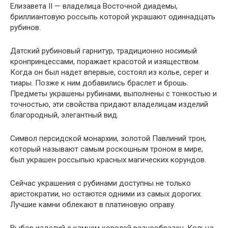
Елизавета II — владелица Восточной диадемы,
бриллиантовую россыпь которой украшают одиннадцать
рубинов.
Датский рубиновый гарнитур, традиционно носимый
кронпринцессами, поражает красотой и изяществом.
Когда он был надет впервые, состоял из колье, серег и
тиары. Позже к ним добавились браслет и брошь.
Предметы украшены рубинами, выполнены с тонкостью и
точностью, эти свойства придают владелицам изделий
благородный, элегантный вид.
Символ персидской монархии, золотой Павлиний трон,
который называют самым роскошным троном в мире,
был украшен россыпью красных магических корундов.
Сейчас украшения с рубинами доступны не только
аристократии, но остаются одними из самых дорогих.
Лучшие камни облекают в платиновую оправу.
Выбор изделий с камнем королей разнообразен. Кольца,