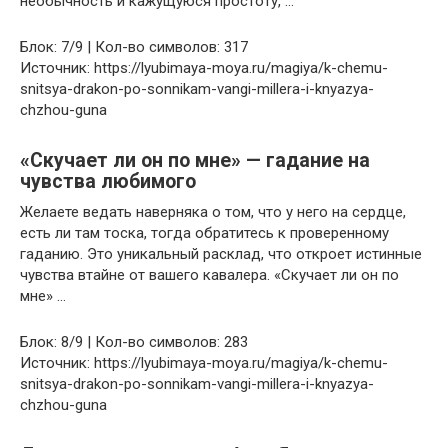
необычность и кажущуюся простоту, …
Блок: 7/9 | Кол-во символов: 317
Источник: https://lyubimaya-moya.ru/magiya/k-chemu-
snitsya-drakon-po-sonnikam-vangi-millera-i-knyazya-
chzhou-guna
«Скучает ли он по мне» — гадание на
чувства любимого
Желаете ведать наверняка о том, что у него на сердце,
есть ли там тоска, тогда обратитесь к проверенному
гаданию. Это уникальный расклад, что откроет истинные
чувства втайне от вашего кавалера. «Скучает ли он по
мне» …
Блок: 8/9 | Кол-во символов: 283
Источник: https://lyubimaya-moya.ru/magiya/k-chemu-
snitsya-drakon-po-sonnikam-vangi-millera-i-knyazya-
chzhou-guna