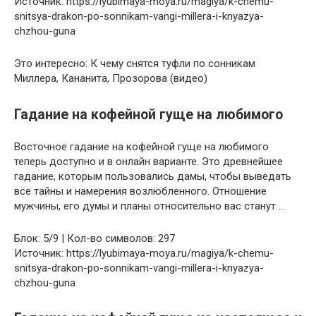
Источник: https://lyubimaya-moya.ru/magiya/k-chemu-
snitsya-drakon-po-sonnikam-vangi-millera-i-knyazya-
chzhou-guna
Это интересно: К чему снятся туфли по сонникам
Миллера, Кананита, Прозорова (видео)
Гадание на кофейной гуще на любимого
Восточное гадание на кофейной гуще на любимого
теперь доступно и в онлайн варианте. Это древнейшее
гадание, которым пользовались дамы, чтобы выведать
все тайны и намерения возлюбленного. Отношение
мужчины, его думы и планы относительно вас станут …
Блок: 5/9 | Кол-во символов: 297
Источник: https://lyubimaya-moya.ru/magiya/k-chemu-
snitsya-drakon-po-sonnikam-vangi-millera-i-knyazya-
chzhou-guna