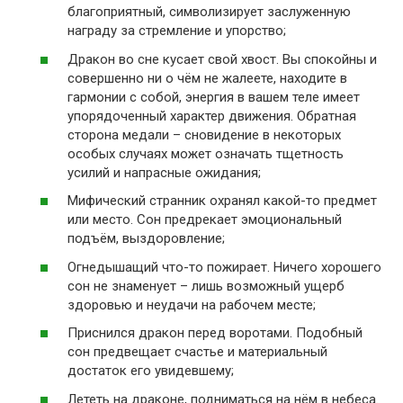
благоприятный, символизирует заслуженную
награду за стремление и упорство;
Дракон во сне кусает свой хвост. Вы спокойны и
совершенно ни о чём не жалеете, находите в
гармонии с собой, энергия в вашем теле имеет
упорядоченный характер движения. Обратная
сторона медали – сновидение в некоторых
особых случаях может означать тщетность
усилий и напрасные ожидания;
Мифический странник охранял какой-то предмет
или место. Сон предрекает эмоциональный
подъём, выздоровление;
Огнедышащий что-то пожирает. Ничего хорошего
сон не знаменует – лишь возможный ущерб
здоровью и неудачи на рабочем месте;
Приснился дракон перед воротами. Подобный
сон предвещает счастье и материальный
достаток его увидевшему;
Лететь на драконе, подниматься на нём в небеса.