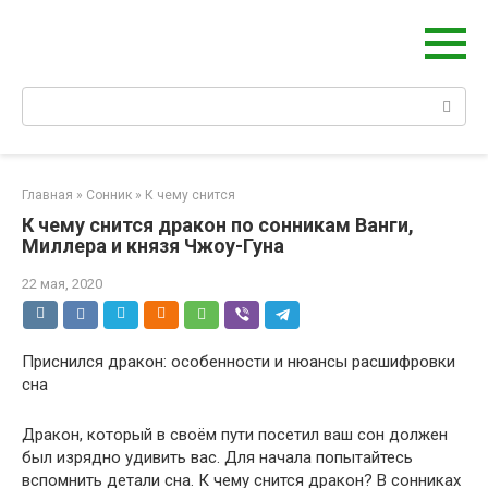
Перейти
Берегиня - ОБЕРЕГИ и ЗАЩИТА
к
сайт о защите дома, рода и сердца
контенту
Поиск:
Главная
»
Сонник
»
К чему снится
К чему снится дракон по сонникам Ванги,
Миллера и князя Чжоу-Гуна
22 мая, 2020
Приснился дракон: особенности и нюансы расшифровки
сна
Дракон, который в своём пути посетил ваш сон должен
был изрядно удивить вас. Для начала попытайтесь
вспомнить детали сна. К чему снится дракон? В сонниках