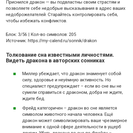
Приснился дракон — вы подвластны своим страстям и
позволяете себе недобрые высказывания в адрес ваших
недоброжелателей. Старайтесь контролировать себя,
чтобы избежать конфликтов.
Блок: 3/56 | Кол-во символов: 205
Источник: https://my-calend.ru/sonnik/drakon
Толкование сна известными личностями.
Видеть дракона в авторских сонниках
Миллер убеждает, что дракон знаменует собой
силу, здоровье и неуёмную активность. Но
специалист предупреждает – если во сне вы не
сумели справиться с драконом, добра не ждите,
ждите бед.
Фрейд категоричен – дракон во сне является
символом животного начала человека. Ещё
дракон может символизировать ваше чрезмерное
внимание к одной сфере деятельности в ущерб
другим. Убить дракона во сне по Фрейду –