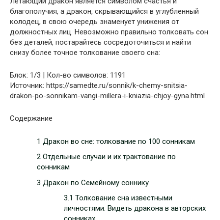
Летающий дракон является символом счастья и
благополучия, а дракон, скрывающийся в углубленный
колодец, в свою очередь знаменует унижения от
должностных лиц. Невозможно правильно толковать сон
без деталей, постарайтесь сосредоточиться и найти
снизу более точное толкование своего сна:
Блок: 1/3 | Кол-во символов: 1191
Источник: https://samedte.ru/sonnik/k-chemy-snitsia-
drakon-po-sonnikam-vangi-millera-i-kniazia-chjoy-gyna.html
Содержание
1 Дракон во сне: толкование по 100 сонникам
2 Отдельные случаи и их трактование по
сонникам
3 Дракон по Семейному соннику
3.1 Толкование сна известными
личностями. Видеть дракона в авторских
сонниках