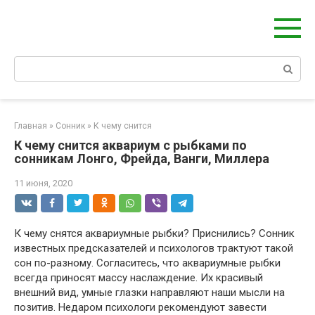
Берегиня - ОБЕРЕГИ и ЗАЩИТА
сайт о защите дома, рода и сердца
Главная
»
Сонник
»
К чему снится
К чему снится аквариум с рыбками по
сонникам Лонго, Фрейда, Ванги, Миллера
11 июня, 2020
К чему снятся аквариумные рыбки? Приснились? Сонник
известных предсказателей и психологов трактуют такой
сон по-разному. Согласитесь, что аквариумные рыбки
всегда приносят массу наслаждение. Их красивый
внешний вид, умные глазки направляют наши мысли на
позитив. Недаром психологи рекомендуют завести