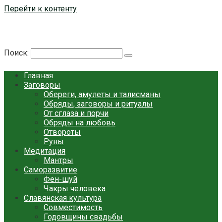
Перейти к контенту
Берегиня - ОБЕРЕГИ и ЗАЩИТА
сайт о защите дома, рода и сердца
Поиск:
Главная
Заговоры
Обереги, амулеты и талисманы
Обряды, заговоры и ритуалы
От сглаза и порчи
Обряды на любовь
Отвороты
Руны
Медитация
Мантры
Саморазвитие
Фен-шуй
Чакры человека
Славянская культура
Совместимость
Годовщины свадьбы