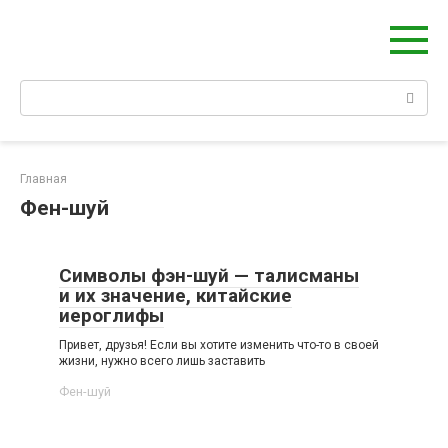
Берегиня - ОБЕРЕГИ и ЗАЩИТА
сайт о защите дома, рода и сердца
Главная
Фен-шуй
Символы фэн-шуй — талисманы
и их значение, китайские
иероглифы
Привет, друзья! Если вы хотите изменить что-то в своей
жизни, нужно всего лишь заставить
Фен-шуй