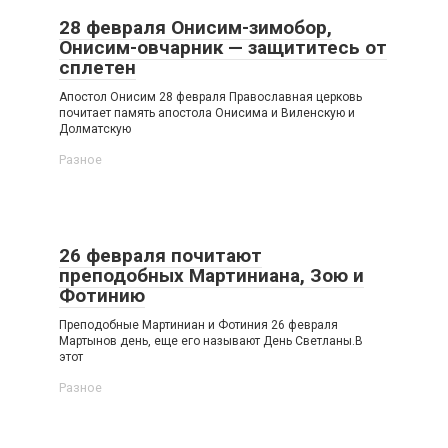
28 февраля Онисим-зимобор,
Онисим-овчарник — защититесь от
сплетен
Апостол Онисим 28 февраля Православная церковь
почитает память апостола Онисима и Виленскую и
Долматскую
Разное
26 февраля почитают
преподобных Мартиниана, Зою и
Фотинию
Преподобные Мартиниан и Фотиния 26 февраля
Мартынов день, еще его называют День Светланы.В
этот
Разное