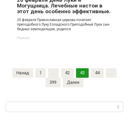
Могущница. Лечебные настои в
этот день особенно эффективные.
20 февраля Православная церковь почитает
преподобного Луку Елладского Преподобный Лука сын
бедных земледельцев, родился
Разное
Пагинация
Назад
1
…
42
43
44
…
записей
399
Далее
Поиск: