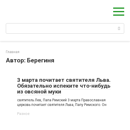
Перейти
Берегиня - ОБЕРЕГИ и ЗАЩИТА
к
сайт о защите дома, рода и сердца
контенту
Поиск:
Главная
Автор:
Берегиня
3 марта почитает святителя Льва.
Обязательно испеките что-нибудь
из овсяной муки
святитель Лев, Папа Римский 3 марта Православная
церковь почитает святителя Льва, Папу Римского. Он
Разное