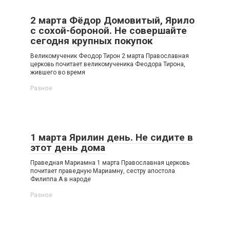
2 марта Фёдор Домовитый, Ярило
с сохой-бороной. Не совершайте
сегодня крупных покупок
Великомученик Феодор Тирон 2 марта Православная
церковь почитает великомученика Феодора Тирона,
жившего во время
Разное
1 марта Ярилин день. Не сидите в
этот день дома
Праведная Мариамна 1 марта Православная церковь
почитает праведную Мариамну, сестру апостола
Филиппа.А в народе
Разное