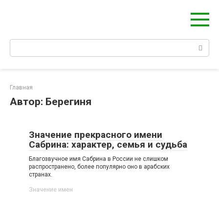
Берегиня - ОБЕРЕГИ и ЗАЩИТА
сайт о защите дома, рода и сердца
Главная
Автор:
Берегиня
Значение прекрасного имени
Сабрина: характер, семья и судьба
Благозвучное имя Сабрина в России не слишком
распространено, более популярно оно в арабских
странах.
Значение имен