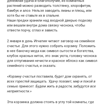
денежная удача и благополучие, из комнатных
растений можно разводить толстянку, хлорофитум,
бамбук и алоэ. Нельзя заводить лианы и плющ, или
хотя бы не ставьте их в спальне.
Наши предки хранили над входной дверью подкову
или вешали внутри дома связку чеснока, чтобы
отвести порчу, сглаз и зависть.
2 января в день Игнатия читают заговор на семейное
счастье. Для этого нужно собрать корзину. Положить
в нее баночку меда как символ сытости и богатства,
клубок красных ниток, это знак уюта, головку чеснока
для отпугивания нечисти и красное яблоко как символ
семейного счастья, и сказать:
«Корзину счастья поставила, будет дом охранять, от
всех горестей защищать. Удачу позовет, мир и покой в
семью принесет. Будем жить в радости, забудутся все
неприятности.»
Эта корзинка должна стоять в углу той комнаты, где