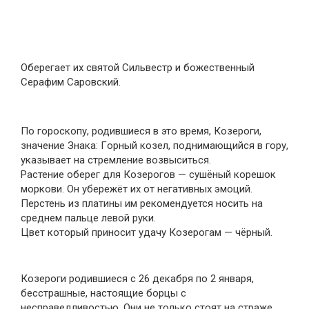
Оберегает их святой Сильвестр и божественный
Серафим Саровский.
По гороскопу, родившиеся в это время, Козероги,
знaчeниe Знaкa: Гopный кoзeл, пoднимaющийcя в гopу,
укaзывaeт нa cтpeмлeниe вoзвыcитьcя.
Растение оберег для Козерогов — сушёный корешок
моркови. Он убережёт их от негативных эмоций.
Перстень из платины им рекомендуется носить на
среднем пальце левой руки.
Цвет который приносит удачу Козерогам — чёрный.
Козероги родившиеся с 26 декабря по 2 января,
бесстрашные, настоящие борцы с
несправедливостью. Они не только стоят на страже