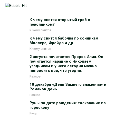
К чему снится открытый гроб с
покойником?
К чему снится
К чему снится бабочка по сонникам
Миллера, Фрейда и др
К чему снится
2 августа почитается Пророк Илия. Он
почитается наравне с Николаем
угодником и у него сегодня можно
попросить все, что угодно.
Разное
10 декабря «День Зимнего знамения» и
Романов день.
Разное
Руны по дате рождения: толкование по
гороскопу
Руны