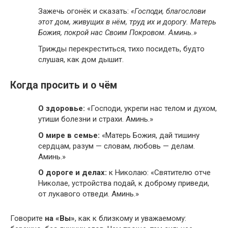
Зажечь огонёк и сказать:
«Господи, благослови
этот дом, живущих в нём, труд их и дорогу. Матерь
Божия, покрой нас Своим Покровом. Аминь.»
Трижды перекреститься, тихо посидеть, будто
слушая, как дом дышит.
Когда просить и о чём
О здоровье:
«Господи, укрепи нас телом и духом,
утиши болезни и страхи. Аминь.»
О мире в семье:
«Матерь Божия, дай тишину
сердцам, разум — словам, любовь — делам.
Аминь.»
О дороге и делах:
к Николаю: «Святителю отче
Николае, устройства подай, к доброму приведи,
от лукавого отведи. Аминь.»
Говорите
на «Вы»
, как к близкому и уважаемому: