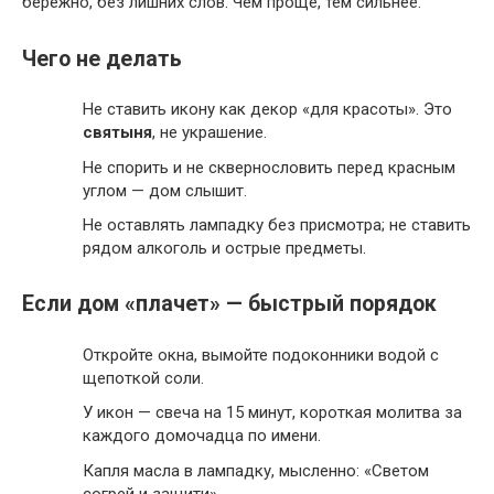
бережно, без лишних слов. Чем проще, тем сильнее.
Чего не делать
Не ставить икону как декор «для красоты». Это
святыня
, не украшение.
Не спорить и не сквернословить перед красным
углом — дом слышит.
Не оставлять лампадку без присмотра; не ставить
рядом алкоголь и острые предметы.
Если дом «плачет» — быстрый порядок
Откройте окна, вымойте подоконники водой с
щепоткой соли.
У икон — свеча на 15 минут, короткая молитва за
каждого домочадца по имени.
Капля масла в лампадку, мысленно: «Светом
согрей и защити».